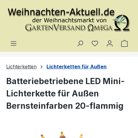
Zum Hauptinhalt springen
Du hast 0 Produ
Ware
Lichterketten
Lichterketten für Außen
Batteriebetriebene LED Mini-
Lichterkette für Außen
Bernsteinfarben 20-flammig
Bildergalerie überspringen