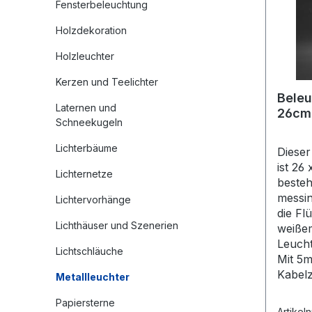
Fensterbeleuchtung
Holzdekoration
Holzleuchter
Kerzen und Teelichter
Beleu
Laternen und
26cm
Schneekugeln
Lichterbäume
Dieser
ist 26
Lichternetze
besteh
messin
Lichtervorhänge
die Fl
Lichthäuser und Szenerien
weißem
Leucht
Lichtschläuche
Mit 5m
Kabelz
Metallleuchter
Papiersterne
Artikel