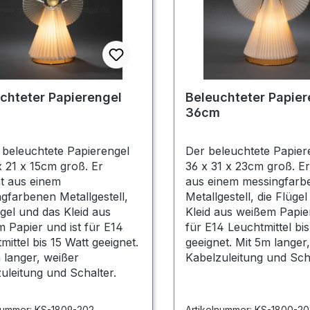
chteter Papierengel
Beleuchteter Papier
36cm
 beleuchtete Papierengel
Der beleuchtete Papiere
 x 21 x 15cm groß. Er
36 x 31 x 23cm groß. Er
t aus einem
aus einem messingfarb
gfarbenen Metallgestell,
Metallgestell, die Flüge
ügel und das Kleid aus
Kleid aus weißem Papier.
 Papier und ist für E14
für E14 Leuchtmittel bis
mittel bis 15 Watt geeignet.
geeignet. Mit 5m langer
 langer, weißer
Kabelzuleitung und Scha
uleitung und Schalter.
nummer:
KS-1809-202
Artikelnummer:
KS-1800-20