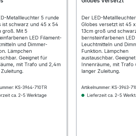
es
Globes versetzt
D-Metallleuchter 5 runde
Der LED-Metallleuchter
 ist schwarz und 45 x 54
Globes versetzt ist 45 
 groß. Mit 5
13cm groß und schwarz
einfarbenen LED Filament-
bernsteinfarbenen LED 
mitteln und Dimmer-
Leuchtmitteln und Dim
ion. Lämpchen
Funktion. Lämpchen
schbar. Geeignet für
austauschbar. Geeignet
äume, mit Trafo und 2,4m
Innenräume, mit Trafo
 Zuleitung.
langer Zuleitung.
nummer:
KS-3964-710TR
Artikelnummer:
KS-3963-71
rzeit ca. 2-5 Werktage
Lieferzeit ca. 2-5 Werk