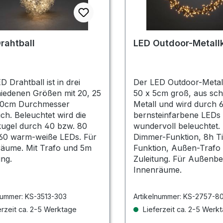
rahtball
LED Outdoor-Metall
D Drahtball ist in drei
Der LED Outdoor-Metall
iedenen Größen mit 20, 25
50 x 5cm groß, aus s
30cm Durchmesser
Metall und wird durch 
lich. Beleuchtet wird die
bernsteinfarbene LEDs
ugel durch 40 bzw. 80
wundervoll beleuchtet. 
160 warm-weiße LEDs. Für
Dimmer-Funktion, 8h T
räume. Mit Trafo und 5m
Funktion, Außen-Trafo
ung.
Zuleitung. Für Außenbe
Innenräume.
nummer:
KS-3513-303
Artikelnummer:
KS-2757-8
rzeit ca. 2-5 Werktage
Lieferzeit ca. 2-5 Werk