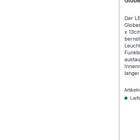
Glob
Der LE
Globes
x 13cm
bernst
Leucht
Funkt
austau
Innenr
langer
Artikel
Liefe