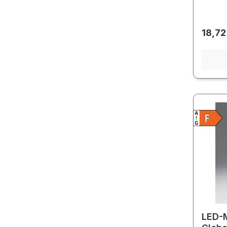
Regulä
18,72
LED-M