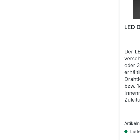
LED D
Der LE
versch
oder 
erhält
Drahtk
bzw. 
Innen
Zuleit
Artikel
Liefe