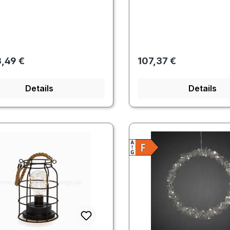
rer Preis:
Regulärer Preis:
,49 €
107,37 €
Details
Details