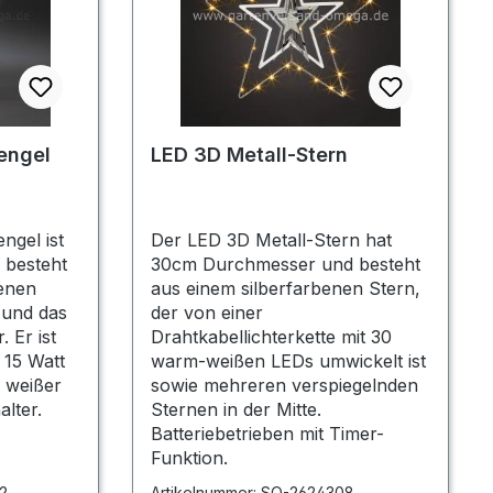
engel
LED 3D Metall-Stern
ngel ist
Der LED 3D Metall-Stern hat
 besteht
30cm Durchmesser und besteht
enen
aus einem silberfarbenen Stern,
l und das
der von einer
 Er ist
Drahtkabellichterkette mit 30
 15 Watt
warm-weißen LEDs umwickelt ist
, weißer
sowie mehreren verspiegelnden
lter.
Sternen in der Mitte.
Batteriebetrieben mit Timer-
Funktion.
2
Artikelnummer:
SO-2624308