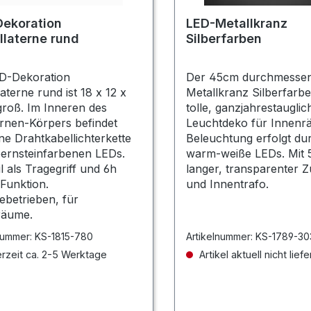
ekoration
LED-Metallkranz
llaterne rund
Silberfarben
ED-Dekoration
Der 45cm durchmesse
laterne rund ist 18 x 12 x
Metallkranz Silberfarben
roß. Im Inneren des
tolle, ganzjahrestauglic
rnen-Körpers befindet
Leuchtdeko für Innenr
ine Drahtkabellichterkette
Beleuchtung erfolgt du
bernsteinfarbenen LEDs.
warm-weiße LEDs. Mit
il als Tragegriff und 6h
langer, transparenter Z
Funktion.
und Innentrafo.
iebetrieben, für
räume.
nummer:
KS-1815-780
Artikelnummer:
KS-1789-30
rzeit ca. 2-5 Werktage
Artikel aktuell nicht liefe