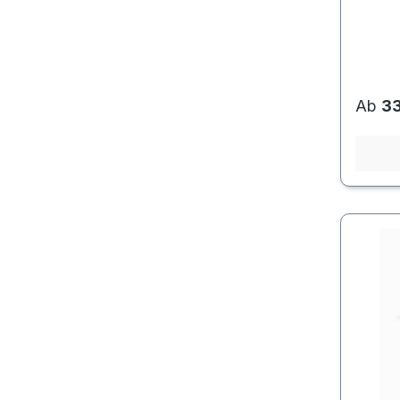
Regulä
Ab
33