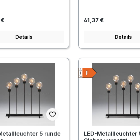
rer Preis:
Regulärer Preis:
 €
41,37 €
Details
Details
etallleuchter 5 runde
LED-Metallleuchter 