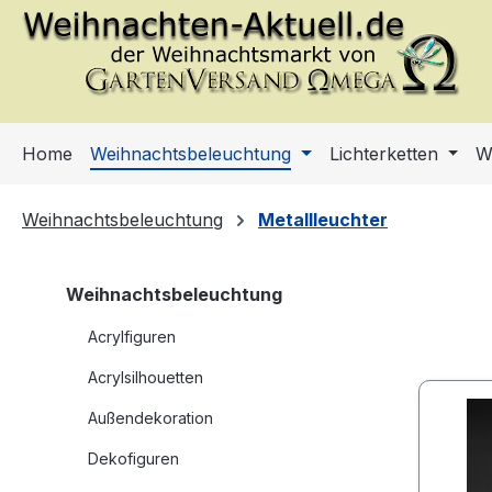
m Hauptinhalt springen
Zur Suche springen
Zur Hauptnavigation springen
Home
Weihnachtsbeleuchtung
Lichterketten
W
Weihnachtsbeleuchtung
Metallleuchter
Weihnachtsbeleuchtung
Acrylfiguren
Acrylsilhouetten
Außendekoration
Dekofiguren