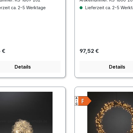
rzeit ca. 2-5 Werktage
Lieferzeit ca. 2-5 Werk
rer Preis:
Regulärer Preis:
 €
97,52 €
Details
Details