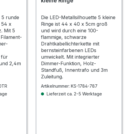
kleine Ringe
 5 runde
Die LED-Metallsilhouette 5 kleine
x 54 x
Ringe ist 44 x 40 x 5cm groß
. Mit 5
und wird durch eine 100-
Filament-
flammige, schwarze
mer-
Drahtkabellichterkette mit
bernsteinfarbenen LEDs
 für
umwickelt. Mit integrierter
 und 2,4m
Dimmer-Funktion, Holz-
Standfuß, Innentrafo und 3m
Zuleitung.
0TR
Artikelnummer:
KS-1784-787
tage
Lieferzeit ca. 2-5 Werktage