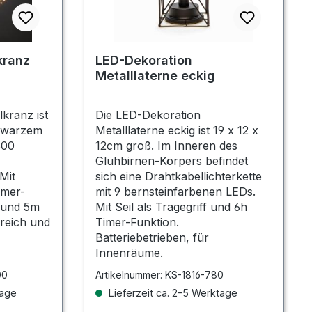
kranz
LED-Dekoration
Metalllaterne eckig
kranz ist
Die LED-Dekoration
chwarzem
Metalllaterne eckig ist 19 x 12 x
600
12cm groß. Im Inneren des
Glühbirnen-Körpers befindet
Mit
sich eine Drahtkabellichterkette
imer-
mit 9 bernsteinfarbenen LEDs.
 und 5m
Mit Seil als Tragegriff und 6h
reich und
Timer-Funktion.
Batteriebetrieben, für
Innenräume.
00
Artikelnummer:
KS-1816-780
tage
Lieferzeit ca. 2-5 Werktage