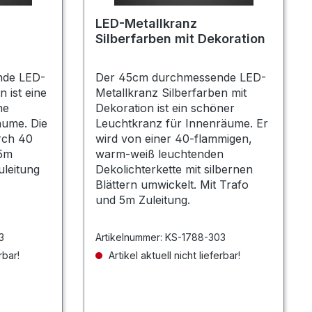
LED-Metallkranz
Silberfarben mit Dekoration
nde LED-
Der 45cm durchmessende LED-
 ist eine
Metallkranz Silberfarben mit
he
Dekoration ist ein schöner
äume. Die
Leuchtkranz für Innenräume. Er
rch 40
wird von einer 40-flammigen,
 5m
warm-weiß leuchtenden
uleitung
Dekolichterkette mit silbernen
Blättern umwickelt. Mit Trafo
und 5m Zuleitung.
3
Artikelnummer:
KS-1788-303
rbar!
Artikel aktuell nicht lieferbar!