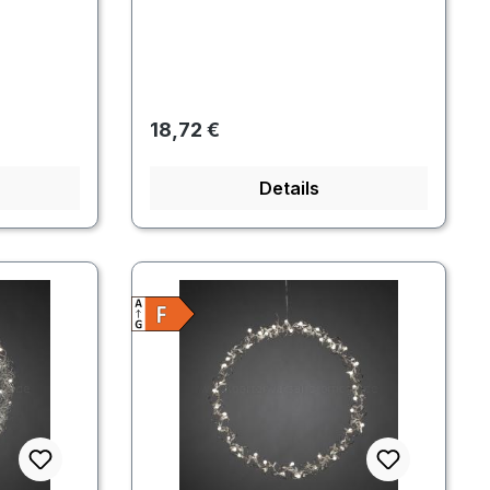
Regulärer Preis:
18,72 €
Details