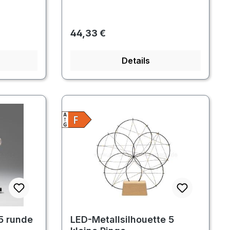
Regulärer Preis:
44,33 €
Details
5 runde
LED-Metallsilhouette 5