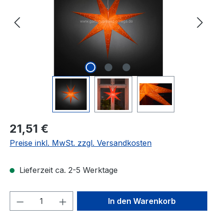
Regulärer Preis:
21,51 €
Preise inkl. MwSt. zzgl. Versandkosten
Lieferzeit ca. 2-5 Werktage
Produkt Anzahl: Gib den gewünschten We
In den Warenkorb