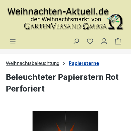
Zum Hauptinhalt springen
Du hast 0 Produ
Ware
Weihnachtsbeleuchtung
Papiersterne
Beleuchteter Papierstern Rot
Perforiert
Bildergalerie überspringen