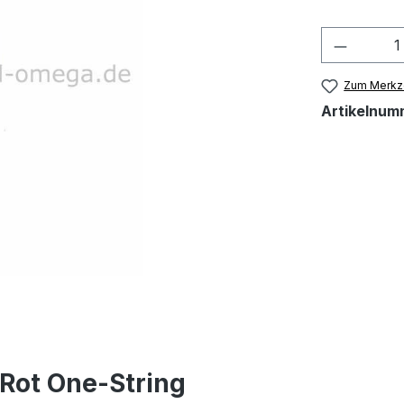
Produkt
Zum Merkze
Artikelnum
Rot One-String