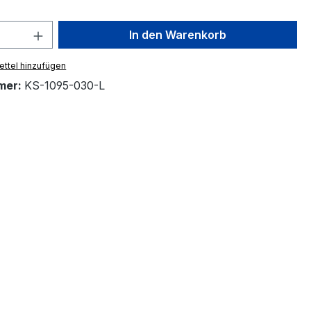
 Anzahl: Gib den gewünschten Wert ein 
In den Warenkorb
ttel hinzufügen
mer:
KS-1095-030-L