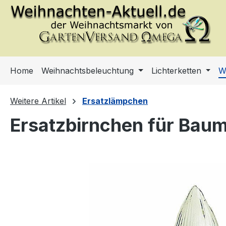
m Hauptinhalt springen
Zur Suche springen
Zur Hauptnavigation springen
Home
Weihnachtsbeleuchtung
Lichterketten
W
Weitere Artikel
Ersatzlämpchen
Ersatzbirnchen für Baum
Bildergalerie überspringen