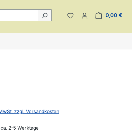
Du hast 0 Produkte auf 
0,00 €
Ware
eis:
. MwSt. zzgl. Versandkosten
t ca. 2-5 Werktage