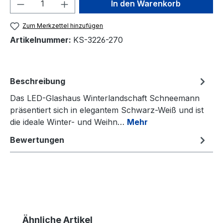
Produkt Anzahl: Gib den gewünschten We
In den Warenkorb
Zum Merkzettel hinzufügen
Artikelnummer:
KS-3226-270
Beschreibung
Das LED-Glashaus Winterlandschaft Schneemann
präsentiert sich in elegantem Schwarz-Weiß und ist
die ideale Winter- und Weihn…
Mehr
Bewertungen
Produktgalerie überspringen
Ähnliche Artikel