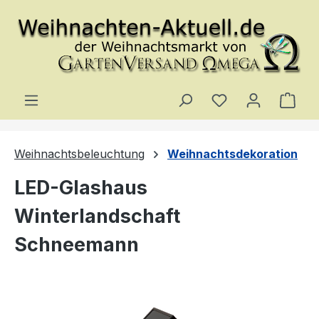
Zum Hauptinhalt springen
Du hast 0 Produ
Ware
Weihnachtsbeleuchtung
Weihnachtsdekoration
LED-Glashaus
Winterlandschaft
Schneemann
Bildergalerie überspringen