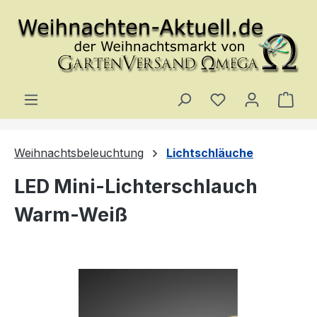
Zum Hauptinhalt springen
Du hast 0 Produ
Ware
Weihnachtsbeleuchtung
Lichtschläuche
LED Mini-Lichterschlauch
Warm-Weiß
Bildergalerie überspringen