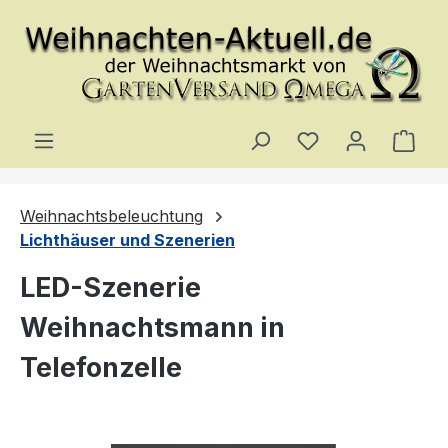
Zum Hauptinhalt springen
Du hast 0 Produ
Ware
Weihnachtsbeleuchtung
Lichthäuser und Szenerien
LED-Szenerie
Weihnachtsmann in
Telefonzelle