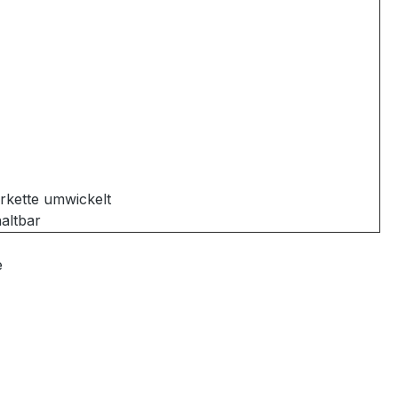
erkette umwickelt
altbar
e