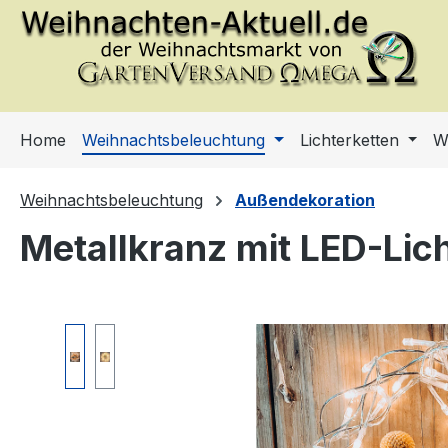
m Hauptinhalt springen
Zur Suche springen
Zur Hauptnavigation springen
Home
Weihnachtsbeleuchtung
Lichterketten
W
Weihnachtsbeleuchtung
Außendekoration
Metallkranz mit LED-Lic
Bildergalerie überspringen