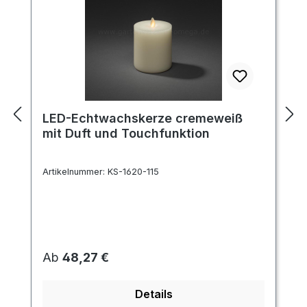
LED-Echtwachskerze cremeweiß
mit Duft und Touchfunktion
Artikelnummer:
KS-1620-115
Regulärer Preis:
Ab
48,27 €
Details