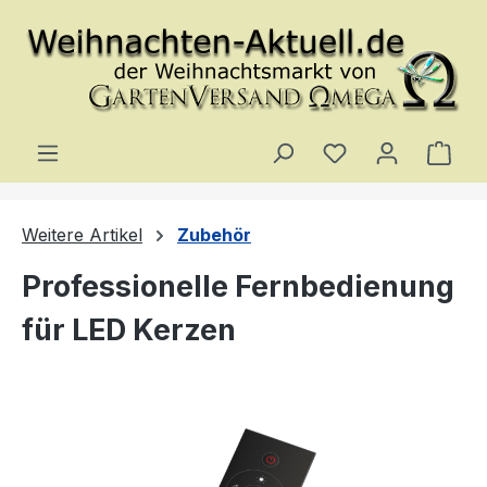
Zum Hauptinhalt springen
Du hast 0 Produ
Ware
Weitere Artikel
Zubehör
Professionelle Fernbedienung
für LED Kerzen
Bildergalerie überspringen