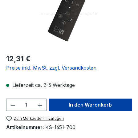
Regulärer Preis:
12,31 €
Preise inkl. MwSt. zzgl. Versandkosten
Lieferzeit ca. 2-5 Werktage
Produkt Anzahl: Gib den gewünschten We
In den Warenkorb
Zum Merkzettel hinzufügen
Artikelnummer:
KS-1651-700